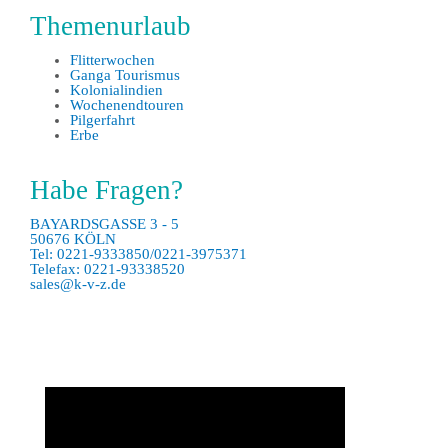
Themenurlaub
Flitterwochen
Ganga Tourismus
Kolonialindien
Wochenendtouren
Pilgerfahrt
Erbe
Habe Fragen?
BAYARDSGASSE 3 - 5
50676 KÖLN
Tel: 0221-9333850/0221-3975371
Telefax: 0221-93338520
sales@k-v-z.de