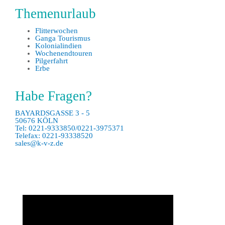
Themenurlaub
Flitterwochen
Ganga Tourismus
Kolonialindien
Wochenendtouren
Pilgerfahrt
Erbe
Habe Fragen?
BAYARDSGASSE 3 - 5
50676 KÖLN
Tel: 0221-9333850/0221-3975371
Telefax: 0221-93338520
sales@k-v-z.de