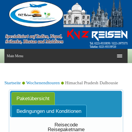
Main Menu
Startseite
Wochenendtouren
Himachal Pradesh Dalhousie
Paketübersicht
Bedingungen und Konditionen
Reisecode
Reisepaketname