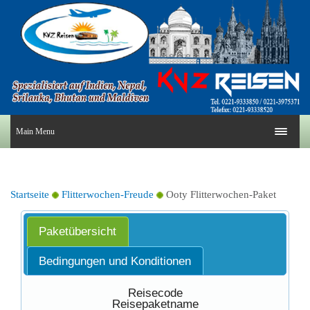
Main Menu
Startseite
Flitterwochen-Freude
Ooty Flitterwochen-Paket
Paketübersicht
Bedingungen und Konditionen
Reisecode
Reisepaketname