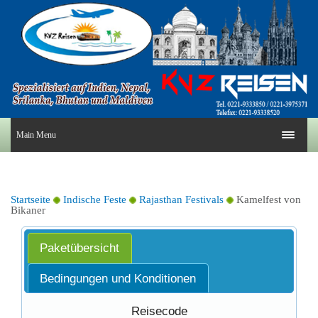
Main Menu
Startseite
Indische Feste
Rajasthan Festivals
Kamelfest von
Bikaner
Paketübersicht
Bedingungen und Konditionen
Reisecode