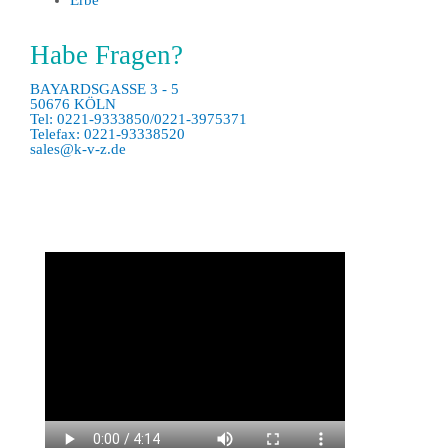
Habe Fragen?
BAYARDSGASSE 3 - 5
50676 KÖLN
Tel: 0221-9333850/0221-3975371
Telefax: 0221-93338520
sales@k-v-z.de