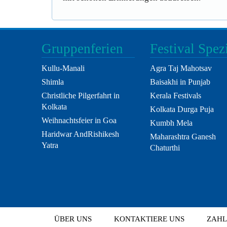
Gruppenferien
Festival Spez
Kullu-Manali
Agra Taj Mahotsav
Shimla
Baisakhi in Punjab
Christliche Pilgerfahrt in
Kerala Festivals
Kolkata
Kolkata Durga Puja
Weihnachtsfeier in Goa
Kumbh Mela
Haridwar AndRishikesh
Maharashtra Ganesh
Yatra
Chaturthi
ÜBER UNS
KONTAKTIERE UNS
ZAHL