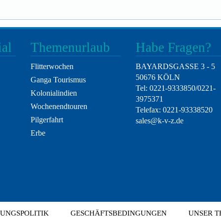
ial
Themenurlaub
Habe Fragen?
Flitterwochen
BAYARDSGASSE 3 - 5
50676 KÖLN
Ganga Tourismus
Tel: 0221-9333850/0221-
Kolonialindien
3975371
Wochenendtouren
Telefax: 0221-93338520
Pilgerfahrt
sales@k-v-z.de
Erbe
UNGSPOLITIK
GESCHÄFTSBEDINGUNGEN
UNSER T