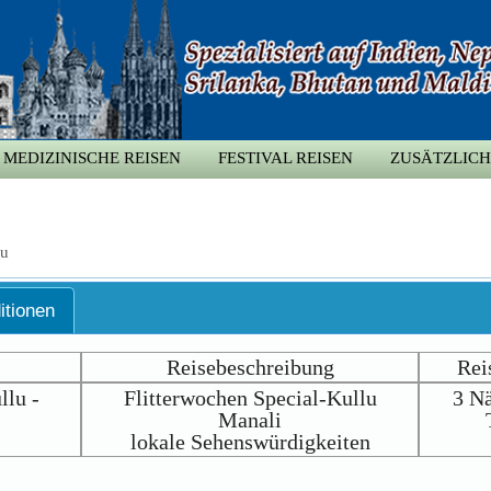
MEDIZINISCHE REISEN
FESTIVAL REISEN
ZUSÄTZLICH
lu
itionen
Reisebeschreibung
Rei
llu -
Flitterwochen Special-Kullu
3 Nä
Manali
lokale Sehenswürdigkeiten