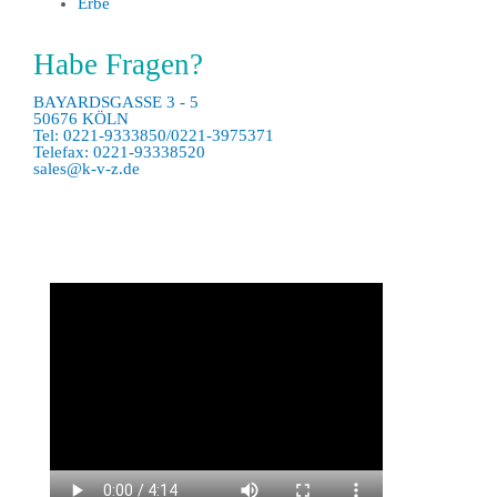
Erbe
Habe Fragen?
BAYARDSGASSE 3 - 5
50676 KÖLN
Tel: 0221-9333850/0221-3975371
Telefax: 0221-93338520
sales@k-v-z.de