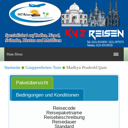
Main Menu
Startseite
Gruppenferien-Tour
Madhya PradeshUjjain
Paketübersicht
Bedingungen und Konditionen
Reisecode
Reisepaketname
Reisebeschreibung
Reisedauer
Standard