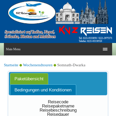
Main Menu
Startseite
Wochenendtouren
Somnath-Dwarka
Paketübersicht
Bedingungen und Konditionen
Reisecode
Reisepaketname
Reisebeschreibung
Reisedauer