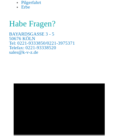
Pilgerfahrt
Erbe
Habe Fragen?
BAYARDSGASSE 3 - 5
50676 KÖLN
Tel: 0221-9333850/0221-3975371
Telefax: 0221-93338520
sales@k-v-z.de